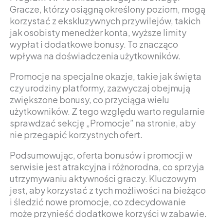
Gracze, którzy osiągną określony poziom, mogą
korzystać z ekskluzywnych przywilejów, takich
jak osobisty menedżer konta, wyższe limity
wypłat i dodatkowe bonusy. To znacząco
wpływa na doświadczenia użytkowników.
Promocje na specjalne okazje, takie jak święta
czy urodziny platformy, zazwyczaj obejmują
zwiększone bonusy, co przyciąga wielu
użytkowników. Z tego względu warto regularnie
sprawdzać sekcję „Promocje” na stronie, aby
nie przegapić korzystnych ofert.
Podsumowując, oferta bonusów i promocji w
serwisie jest atrakcyjna i różnorodna, co sprzyja
utrzymywaniu aktywności graczy. Kluczowym
jest, aby korzystać z tych możliwości na bieżąco
i śledzić nowe promocje, co zdecydowanie
może przynieść dodatkowe korzyści w zabawie.