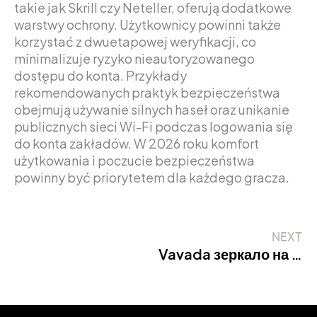
takie jak Skrill czy Neteller, oferują dodatkowe
warstwy ochrony. Użytkownicy powinni także
korzystać z dwuetapowej weryfikacji, co
minimalizuje ryzyko nieautoryzowanego
dostępu do konta. Przykłady
rekomendowanych praktyk bezpieczeństwa
obejmują używanie silnych haseł oraz unikanie
publicznych sieci Wi-Fi podczas logowania się
do konta zakładów. W 2026 roku komfort
użytkowania i poczucie bezpieczeństwa
powinny być priorytetem dla każdego gracza.
NEXT
Vavada зеркало на сегодня